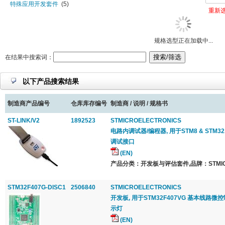
特殊应用开发套件
(5)
重新
显示器开发套件
(3)
信号调节开发套件
(10)
音/视频开发套件
(8)
规格选型正在加载中...
应用专用与参考设计套件
(20)
照明与发光二极管开发套件
(30)
在结果中搜索词：
以下产品搜索结果
制造商产品编号
仓库库存编号
制造商 / 说明 / 规格书
ST-LINK/V2
1892523
STMICROELECTRONICS
电路内调试器/编程器, 用于STM8 & STM32
调试接口
(EN)
产品分类：开发板与评估套件,品牌：STMICRO
STM32F407G-DISC1
2506840
STMICROELECTRONICS
开发板, 用于STM32F407VG 基本线路微控
示灯
(EN)