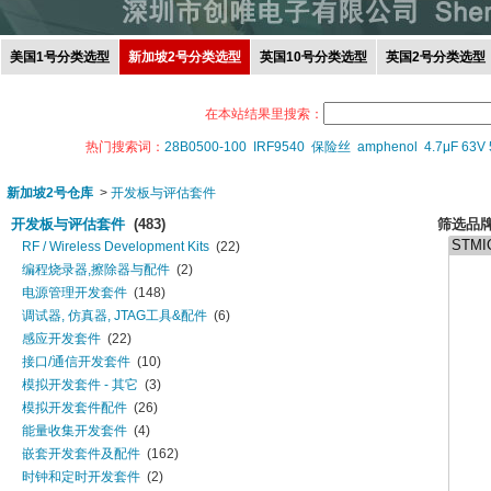
美国1号分类选型
新加坡2号分类选型
英国10号分类选型
英国2号分类选型
在本站结果里搜索：
热门搜索词：
28B0500-100
IRF9540
保险丝
amphenol
4.7μF 63V
新加坡2号仓库
>
开发板与评估套件
开发板与评估套件
(483)
筛选品
RF / Wireless Development Kits
(22)
编程烧录器,擦除器与配件
(2)
电源管理开发套件
(148)
调试器, 仿真器, JTAG工具&配件
(6)
感应开发套件
(22)
接口/通信开发套件
(10)
模拟开发套件 - 其它
(3)
模拟开发套件配件
(26)
能量收集开发套件
(4)
嵌套开发套件及配件
(162)
时钟和定时开发套件
(2)