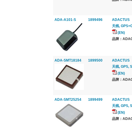
ADA-A101-S
1899496
ADACTUS
天线, GPS+
(EN)
品牌：ADAC
ADA-SMT18184
1899500
ADACTUS
天线, GPS, 
(EN)
品牌：ADAC
ADA-SMT25254
1899499
ADACTUS
天线, GPS,
(EN)
品牌：ADAC