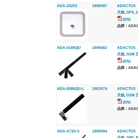
ADA-25252
1899497
ADACTUS
天线, GPS, 
(EN)
品牌：ADAC
ADA-0186QU
1899482
ADACTUS
天线, GSM 
(EN)
品牌：ADAC
ADA-0086QU-L
1903574
ADACTUS
天线, GSM 
(EN)
品牌：ADAC
ADA-A720-S
1899494
ADACTUS
天线, GPS,