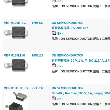
(EN)
品牌：ON SEMICONDUCTOR,规格：二极管
MBRM120ET1G
1705527
ON SEMICONDUCTOR
肖特基整流器, 1A, 20V, 457
(EN)
品牌：ON SEMICONDUCTOR,规格：二极管
MBRM130LT1G
1651128
ON SEMICONDUCTOR
肖特基整流器, 30 V, 1 A, 单, DO-216AA, 2 
(EN)
品牌：ON SEMICONDUCTOR,规格：二极管
MBRM1H100T3G
2533237
ON SEMICONDUCTOR
Schottky Rectifier, 100 V, 1 A, Single, D
(EN)
品牌：ON SEMICONDUCTOR,规格：二极管