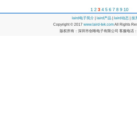
1
2
3
4
5
6
7
8
9
10
laird电子简介
|
laird产品
|
laird动态
|
按
Copyright © 2017
www.laird-tek.com
All Rights 
版权所有：深圳市创唯电子有限公司 客服电话：400