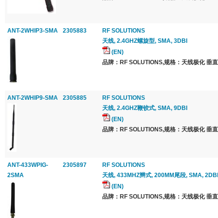
ANT-2WHIP3-SMA
2305883
RF SOLUTIONS
天线, 2.4GHZ螺旋型, SMA, 3DBI
(EN)
品牌：RF SOLUTIONS,规格：天线极化 垂直
ANT-2WHIP9-SMA
2305885
RF SOLUTIONS
天线, 2.4GHZ鞭铰式, SMA, 9DBI
(EN)
品牌：RF SOLUTIONS,规格：天线极化 垂直
ANT-433WPIG-
2305897
RF SOLUTIONS
2SMA
天线, 433MHZ辫式, 200MM尾段, SMA, 2DB
(EN)
品牌：RF SOLUTIONS,规格：天线极化 垂直