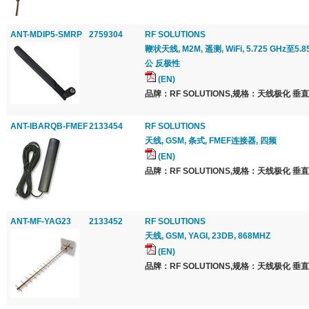
ANT-MDIP5-SMRP
2759304
RF SOLUTIONS
鞭状天线, M2M, 遥测, WiFi, 5.725 GHz至5.85
公 反极性
(EN)
品牌：RF SOLUTIONS,规格：天线极化 垂直
ANT-IBARQB-FMEF
2133454
RF SOLUTIONS
天线, GSM, 条式, FMEF连接器, 四频
(EN)
品牌：RF SOLUTIONS,规格：天线极化 垂直
ANT-MF-YAG23
2133452
RF SOLUTIONS
天线, GSM, YAGI, 23DB, 868MHZ
(EN)
品牌：RF SOLUTIONS,规格：天线极化 垂直