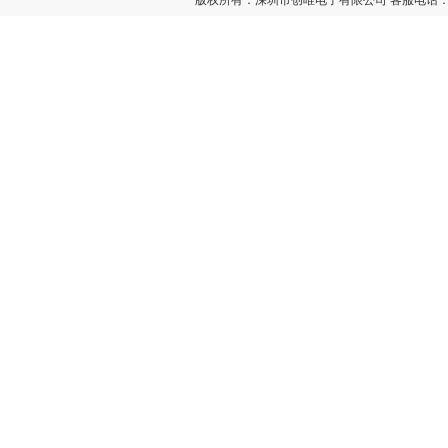
版权所有：深圳市创唯电子有限公司 客服电话：400