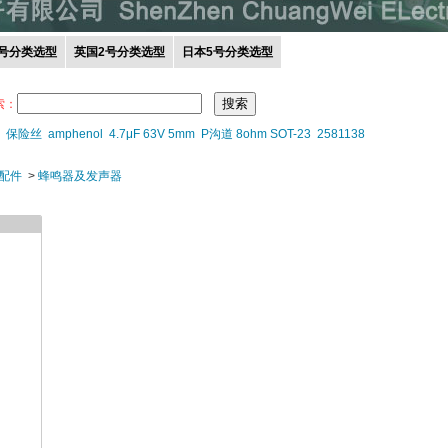
0号分类选型
英国2号分类选型
日本5号分类选型
索：
保险丝
amphenol
4.7μF 63V 5mm
P沟道 8ohm SOT-23
2581138
配件
>
蜂鸣器及发声器