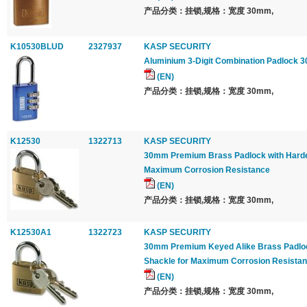
产品分类：挂锁,规格：宽度 30mm,
K10530BLUD
2327937
KASP SECURITY
Aluminium 3-Digit Combination Padlock 
(EN)
产品分类：挂锁,规格：宽度 30mm,
K12530
1322713
KASP SECURITY
30mm Premium Brass Padlock with Harden
Maximum Corrosion Resistance
(EN)
产品分类：挂锁,规格：宽度 30mm,
K12530A1
1322723
KASP SECURITY
30mm Premium Keyed Alike Brass Padloc
Shackle for Maximum Corrosion Resista
(EN)
产品分类：挂锁,规格：宽度 30mm,