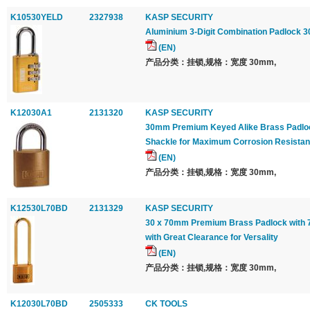
K10530YELD
2327938
KASP SECURITY
Aluminium 3-Digit Combination Padlock 
(EN)
产品分类：挂锁,规格：宽度 30mm,
K12030A1
2131320
KASP SECURITY
30mm Premium Keyed Alike Brass Padloc
Shackle for Maximum Corrosion Resista
(EN)
产品分类：挂锁,规格：宽度 30mm,
K12530L70BD
2131329
KASP SECURITY
30 x 70mm Premium Brass Padlock with
with Great Clearance for Versality
(EN)
产品分类：挂锁,规格：宽度 30mm,
K12030L70BD
2505333
CK TOOLS