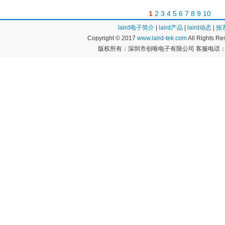
1
2
3
4
5
6
7
8
9
10
laird电子简介
|
laird产品
|
laird动态
|
按
Copyright © 2017
www.laird-tek.com
All Rights 
版权所有：深圳市创唯电子有限公司 客服电话：400