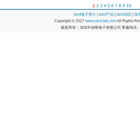
1
2
3
4
5
6
7
8
9
10
laird电子简介
|
laird产品
|
laird动态
|
按
Copyright © 2017
www.laird-tek.com
All Rights 
版权所有：深圳市创唯电子有限公司 客服电话：400