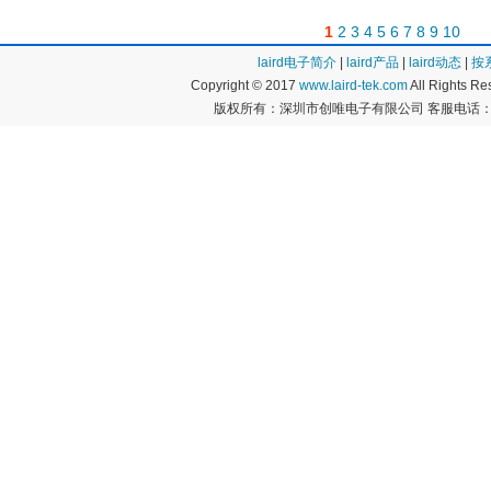
1
2
3
4
5
6
7
8
9
10
laird电子简介
|
laird产品
|
laird动态
|
按
Copyright © 2017
www.laird-tek.com
All Rights 
版权所有：深圳市创唯电子有限公司 客服电话：400