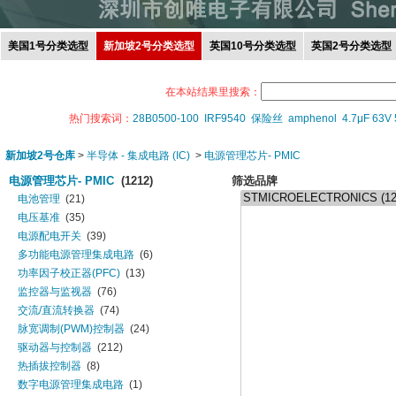
美国1号分类选型
新加坡2号分类选型
英国10号分类选型
英国2号分类选型
在本站结果里搜索：
热门搜索词：
28B0500-100
IRF9540
保险丝
amphenol
4.7μF 63V
新加坡2号仓库
>
半导体 - 集成电路 (IC)
>
电源管理芯片- PMIC
电源管理芯片- PMIC
(1212)
筛选品牌
电池管理
(21)
电压基准
(35)
电源配电开关
(39)
多功能电源管理集成电路
(6)
功率因子校正器(PFC)
(13)
监控器与监视器
(76)
交流/直流转换器
(74)
脉宽调制(PWM)控制器
(24)
驱动器与控制器
(212)
热插拔控制器
(8)
数字电源管理集成电路
(1)