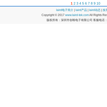
1
2
3
4
5
6
7
8
9
10
laird电子简介
|
laird产品
|
laird动态
|
按
Copyright © 2017
www.laird-tek.com
All Rights 
版权所有：深圳市创唯电子有限公司 客服电话：400