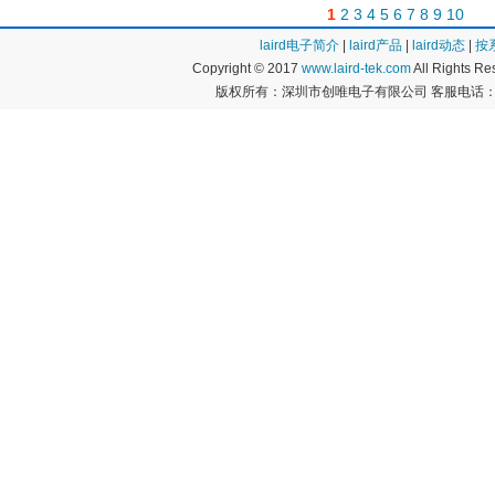
1
2
3
4
5
6
7
8
9
10
laird电子简介
|
laird产品
|
laird动态
|
按
Copyright © 2017
www.laird-tek.com
All Rights 
版权所有：深圳市创唯电子有限公司 客服电话：400