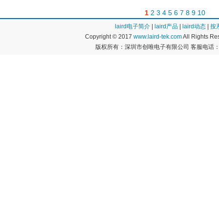
1
2
3
4
5
6
7
8
9
10
laird电子简介
|
laird产品
|
laird动态
|
按
Copyright © 2017
www.laird-tek.com
All Rights 
版权所有：深圳市创唯电子有限公司 客服电话：400