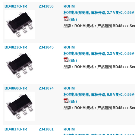
BD4827G-TR
2343050
ROHM
标准电压探测器, 漏极开路, 2.7 V复位, 0.95V-1
(EN)
品牌：ROHM,规格：产品范围 BD48xxx Seri
BD4823G-TR
2343045
ROHM
标准电压探测器, 漏极开路, 2.3 V复位, 0.95V-1
(EN)
品牌：ROHM,规格：产品范围 BD48xxx Seri
BD4860G-TR
2343074
ROHM
标准电压探测器, 漏极开路, 6.0 V复位, 0.95V-1
(EN)
品牌：ROHM,规格：产品范围 BD48xxx Seri
BD4837G-TR
2343061
ROHM