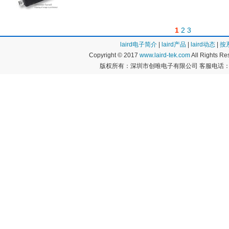
1
2
3
laird电子简介
|
laird产品
|
laird动态
|
按
Copyright © 2017
www.laird-tek.com
All Rights 
版权所有：深圳市创唯电子有限公司 客服电话：400