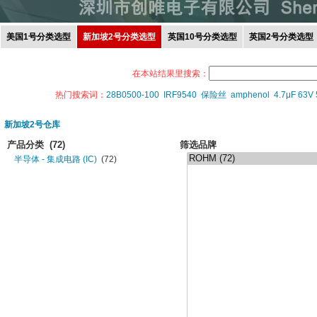
美国1号分类选型
新加坡2号分类选型
英国10号分类选型
英国2号分类选型
在本站结果里搜索：
热门搜索词：
28B0500-100
IRF9540
保险丝
amphenol
4.7μF 63V
新加坡2号仓库
产品分类
(72)
筛选品牌
半导体 - 集成电路 (IC)
(72)