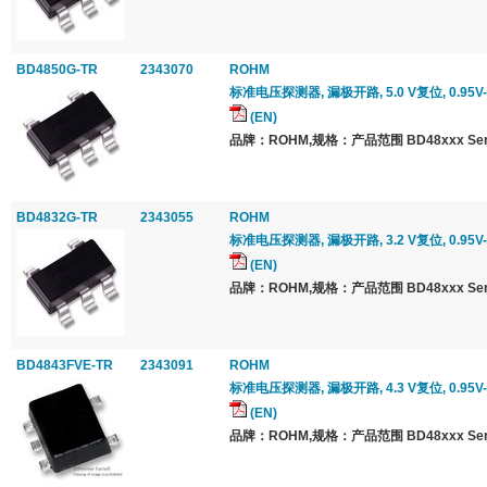
BD4850G-TR
2343070
ROHM
标准电压探测器, 漏极开路, 5.0 V复位, 0.95V-1
(EN)
品牌：ROHM,规格：产品范围 BD48xxx Seri
BD4832G-TR
2343055
ROHM
标准电压探测器, 漏极开路, 3.2 V复位, 0.95V-1
(EN)
品牌：ROHM,规格：产品范围 BD48xxx Seri
BD4843FVE-TR
2343091
ROHM
标准电压探测器, 漏极开路, 4.3 V复位, 0.95V-
(EN)
品牌：ROHM,规格：产品范围 BD48xxx Seri