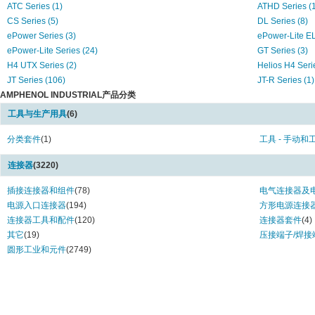
ATC Series (1)
ATHD Series (
CS Series (5)
DL Series (8)
ePower Series (3)
ePower-Lite EL
ePower-Lite Series (24)
GT Series (3)
H4 UTX Series (2)
Helios H4 Seri
JT Series (106)
JT-R Series (1)
AMPHENOL INDUSTRIAL产品分类
LJT Series (196)
LJT-R/TV-R/SJT
MIL-DTL-5015 Series (526)
PC Series (6)
工具与生产用具
(6)
PowerLok 201 Series (14)
PowerLok-E 20
PT Series (624)
分类套件
(1)
PT-SE Series (
工具 - 手动和
PT-SP Series (5)
RADSERT Seri
连接器
(3220)
RADSOK RADSERT Series (8)
RADSOK Series
Rear Release Series (1)
SG Series (5)
插接连接器和组件
(78)
电气连接器及
SM Series (1)
SurLok Plus Se
电源入口连接器
(194)
方形电源连接
SurLok Series (1)
Tri-Start CTV S
连接器工具和配件
(120)
连接器套件
(4)
Tri-Start Series (2)
Tri-Start TV Se
其它
(19)
压接端子/焊接
Tru-Loc Series (11)
UPC Series (1
圆形工业和元件
(2749)
UPT Series (26)
MIL-DTL-5015 
MIL-DTL-5015 Series (174)