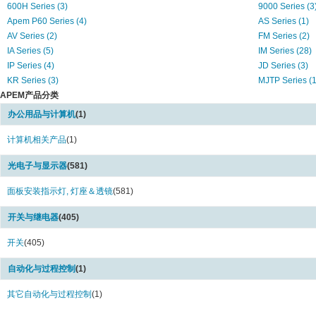
600H Series (3)
9000 Series (3
Apem P60 Series (4)
AS Series (1)
AV Series (2)
FM Series (2)
IA Series (5)
IM Series (28)
IP Series (4)
JD Series (3)
KR Series (3)
MJTP Series (1
APEM产品分类
MR Series (1)
NV Series (2)
PT65 Series (1)
Q Series (313)
办公用品与计算机
(1)
Q12 Series (43)
Q14 Series (46
Q16 Series (1)
计算机相关产品
(1)
Q6 Series (3)
QRM14 Series (11)
QRM8 Series (
光电子与显示器
(581)
QS Series (144)
SMCD Series (
ultramec 10G Series (5)
ultramec 6C Se
面板安装指示灯, 灯座＆透镜
(581)
A02 Series (3)
AO1 Series (13
KR Series (2)
Use with IP and
开关与继电器
(405)
With 1200, 4700 and 4800 series (1)
With IP and IB-
开关
(405)
自动化与过程控制
(1)
其它自动化与过程控制
(1)