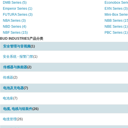
DMB Series (5)
Econobox Serie
Emperor Series (1)
EXN Series (3)
FUTURA Series (3)
Mini-Box Series
NBA Series (3)
NBB Series (15
NBD Series (4)
NBE Series (1)
NBF Series (15)
PBC Series (1)
BUD INDUSTRIES产品分类
PI Series (1)
PIP Series (4)
PN Series (15)
PNR Series (1)
安全管理与音视频
(1)
Professional Series (2)
PTQ Series (7)
SHADOW Series (1)
安全系统 - 报警门禁
(1)
SLOPE Series 
SNB Series (3)
TB Series (2)
传感器与换能器
(2)
TR Series (3)
USB Series (1)
传感器
(2)
电池及充电器
(7)
电池座
(7)
电缆, 电线与组装件
(26)
电缆管理
(26)