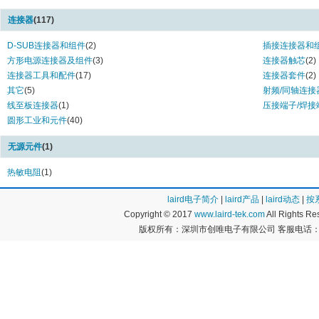
连接器
(117)
D-SUB连接器和组件
(2)
插接连接器和
方形电源连接器及组件
(3)
连接器触芯
(2)
连接器工具和配件
(17)
连接器套件
(2)
其它
(5)
射频/同轴连接
线至板连接器
(1)
压接端子/焊接
圆形工业和元件
(40)
无源元件
(1)
热敏电阻
(1)
laird电子简介
|
laird产品
|
laird动态
|
按
Copyright © 2017
www.laird-tek.com
All Rights 
版权所有：深圳市创唯电子有限公司 客服电话：400