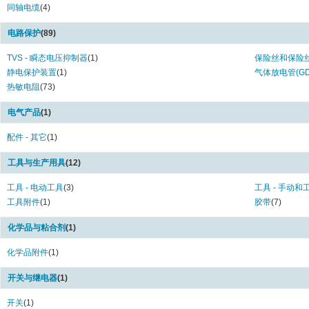
RayBraid Ray 101 series (6)
RAYBRAID RAY-
同轴电缆
(4)
RHW Series (5)
RMW Series (8
RNF-100 Series (66)
RNF-3000 Seri
电路保护
(89)
RPS Series (2)
RT-375 series 
TVS - 瞬态电压抑制器
(1)
保险丝和保险
RW-200E Series (8)
S01 Series Ser
静电保护装置
(1)
气体放电管(GD
S02 Series (7)
S02-XX-R Serie
热敏电阻
(73)
S200 Series (4)
SB Series (1)
SCT Series (2)
SEB Series (1)
电气产品
(1)
SO63 Series (3)
SO96 Series (1
Solder Sleeve Series (1)
SolderTact Seri
配件 - 其它
(1)
SolderTacts 723 Series (1)
SolderTacts 74
SolderTacts 999 Series (4)
STB Series (20
工具与生产用具
(12)
STD Series (46)
SWFR X2 Serie
工具 - 电动工具
(3)
工具 - 手动和
TAT-125 Series (3)
TC Series (1)
工具附件
(1)
胶带
(7)
Tinel Lock Code 40 Series (12)
TMS-SCE Serie
TTMS Series (4)
Versafit Series 
化学品与粘合剂
(1)
Versafit V2 Series (2)
Versafit V4 Ser
ZEN05 Series (4)
ZEN09 Series (
化学品附件
(1)
ZEN13 Series (3)
ZH-150 Series 
ZH4 Series (1)
ZHD-SCE Serie
开关与继电器
(1)
开关
(1)