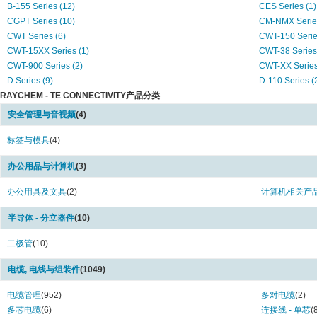
B-155 Series (12)
CES Series (1)
CGPT Series (10)
CM-NMX Series
CWT Series (6)
CWT-150 Series
CWT-15XX Series (1)
CWT-38 Series 
CWT-900 Series (2)
CWT-XX Series
D Series (9)
D-110 Series (
RAYCHEM - TE CONNECTIVITY产品分类
D-406 Series (3)
D-436 Series (
DCPT Series (8)
DR-25 Series (
安全管理与音视频
(4)
DR-25-TW Series (7)
D-SCE Series 
Duraseal Series (4)
标签与模具
(4)
DWFR Series (
ES Series (1)
GTCx25 Series
办公用品与计算机
(3)
G-Type Series (39)
HT200 Series (
HTAT Series (3)
HT-SCE Series
办公用具及文具
(2)
计算机相关产
HX-SCE Series (4)
MIL-DTL-38999
Mini Seal Series (5)
PD Series (3)
半导体 - 分立器件
(10)
PolySwitch AGRF Series (1)
PolySwitch LVR
二极管
(10)
PolySwitch miniSMDC Series (1)
PolySwitch RGE
PolySwitch RHEF Series (2)
PolySwitch RUE
电缆, 电线与组装件
(1049)
PolySwitch RUSBF Series (6)
PolySwitch RXE
PolySwitch Series (4)
PolySwitch TRF
电缆管理
(952)
多对电缆
(2)
PolySwitch TS600 Series (1)
PolySwitch VTP
多芯电缆
(6)
连接线 - 单芯
(