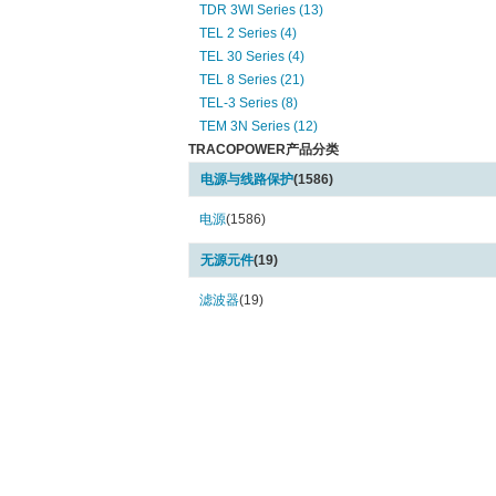
TDR 3WI Series (13)
TEL 2 Series (4)
TEL 30 Series (4)
TEL 8 Series (21)
TEL-3 Series (8)
TEM 3N Series (12)
TRACOPOWER产品分类
TEN 12WI Series (1)
TEN 15WI Series (2)
电源与线路保护
(1586)
TEN 20WIR Series (1)
TEN 25WI Series (12)
电源
(1586)
TEN 30 Series (11)
无源元件
(19)
TEN 30WI Series (1)
TEN 3WIN Series (16)
滤波器
(19)
TEN 40N Series (9)
TEN 40WIN Series (11)
TEN 50 Series (2)
TEN 5WI Series (6)
TEN 60WIN Series (12)
TEN 6WIN Series (1)
TEN 8WI Series (19)
TEN-30WI Series (5)