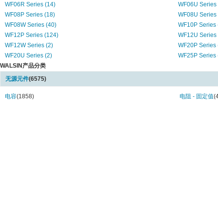
WF06R Series (14)
WF06U Series 
WF08P Series (18)
WF08U Series 
WF08W Series (40)
WF10P Series 
WF12P Series (124)
WF12U Series 
WF12W Series (2)
WF20P Series 
WF20U Series (2)
WF25P Series 
WALSIN产品分类
WK08V Series (16)
WK12V Series 
WR02 Series (22)
WR02X Series 
无源元件
(6575)
WR04 Series (578)
WR06 Series (
WR08 Series (568)
电容
(1858)
WR12 Series (
电阻 - 固定值
(
WW04P Series (2)
WW06P Series 
WW06R Series (4)
WW08D Series 
WW08P Series (8)
WW08R Series 
WW10P Series (12)
WW12D Series 
WW12P Series (30)
WW12R Series
WW12W Series (10)
WW20P Series 
WW20W Series (4)
WW25P Series 
WW25Q Series (12)
WW25R Series
WW25W Series (14)