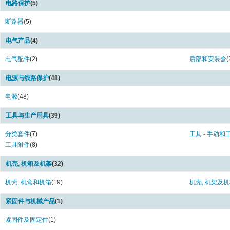
W Series (1)
电路保护
(5)
断路器
(5)
电气产品
(4)
电气配件
(2)
后部和安装盒
(
电源与线路保护
(48)
电源
(48)
工具与生产用具
(39)
分类套件
(7)
工具 - 手动和
工具附件
(8)
机壳, 机箱及机架
(32)
机壳, 机盒和机箱
(19)
机壳, 机架及
紧固件与机械产品
(1)
紧固件及固定件
(1)