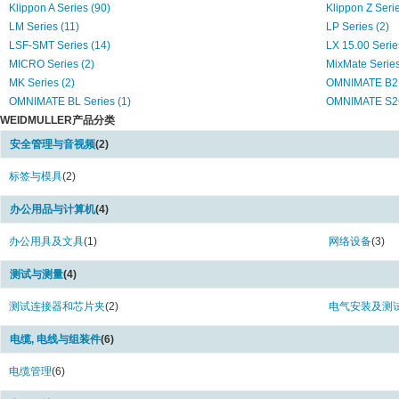
Klippon A Series (90)
Klippon Z Serie
LM Series (11)
LP Series (2)
LSF-SMT Series (14)
LX 15.00 Serie
MICRO Series (2)
MixMate Series
MK Series (2)
OMNIMATE B2L 
OMNIMATE BL Series (1)
OMNIMATE S2C
WEIDMULLER产品分类
Omnimate Signal BL Series (11)
Omnimate Sign
Omnimate Signal LM Series (21)
Omnimate Sign
安全管理与音视频
(2)
Omnimate Signal SL Series (130)
PLUG Series (
PM Series (4)
标签与模具
(2)
PRO ECO Serie
PRO ECO3 Series (3)
PRO MAX Serie
办公用品与计算机
(4)
PRO MAX3 Series (3)
Push in Termina
RCM KIT Series (1)
RD Series (6)
办公用具及文具
(1)
网络设备
(3)
RIDER Series (2)
RockStar Serie
RS Series (2)
S2C-SMT Serie
测试与测量
(4)
SAK Series (7)
SC-SMT Series
测试连接器和芯片夹
(2)
电气安装及测
SL-SMT 5.08 Series (1)
SL-SMT Series 
SteadyTec Series (3)
TERM Series (
电缆, 电线与组装件
(6)
W Series (42)
Weidmuller AKZ
WS series (1)
Z Series (17)
电缆管理
(6)
ZDU Series (1)
ZQV Series (2)