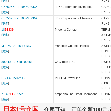
[
更多
]
RoHS:
C5750X5R2E105M230KA
TDK Corporation of America
CAP C
[
更多
]
RoHS:
C5750X5R2E105M230KA
TDK Corporation of America
CAP C
[
更多
]
RoHS:
18
51339
Phoenix Contact
TERM 
[
更多
]
3.81M
RoHS:
MTE5010-015-IR-DIG
Marktech Optoelectronics
SWIR 
[
更多
]
DOME
RoHS:
800-18-13D-RE-0015F
CnC Tech LLC
PWR C
[
更多
]
RED 15
RoHS:
RSO-4815DZ/H3
RECOM Power Inc
CONV 
[
更多
]
SIP8
RoHS:
71-4
51339
-55P
Amphenol Industrial Operations
CONN 
[
更多
]
RoHS: 
日本1号仓库
仓库直销，订单金额100元起订