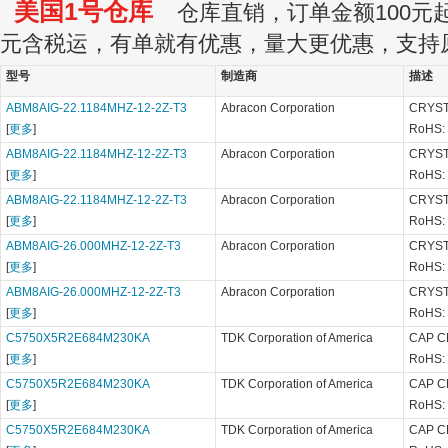
美国1号仓库
仓库直销，订单金额100元起订
元含税运，有单就有优惠，量大更优惠，支持
型号
制造商
描述
ABM8AIG-22.1184MHZ-12-2Z-T3
Abracon Corporation
CRYST
[
更多
]
RoHS:
ABM8AIG-22.1184MHZ-12-2Z-T3
Abracon Corporation
CRYST
[
更多
]
RoHS:
ABM8AIG-22.1184MHZ-12-2Z-T3
Abracon Corporation
CRYST
[
更多
]
RoHS:
ABM8AIG-26.000MHZ-12-2Z-T3
Abracon Corporation
CRYST
[
更多
]
RoHS:
ABM8AIG-26.000MHZ-12-2Z-T3
Abracon Corporation
CRYST
[
更多
]
RoHS:
C5750X5R2E684M230KA
TDK Corporation of America
CAP C
[
更多
]
RoHS:
C5750X5R2E684M230KA
TDK Corporation of America
CAP C
[
更多
]
RoHS:
C5750X5R2E684M230KA
TDK Corporation of America
CAP C