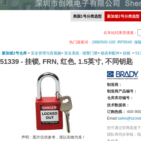
美国1号分类选型
新加坡2号分类选型
在本站结果里搜索：
热门搜索词：
28B0500-100
IRF9540
保
新加坡2号仓库
>
安全管理与音视频
>
安全系统 - 报警门禁
>
锁具和配件
>
挂锁
>
51
51339 -
挂锁, FRN, 红色, 1.5英寸, 不同钥匙
制造商：
制造商产品编号：
仓库库存编号：
技术数据表：
订购热线：
400-900
Email:
sales@szcwd
您可通过官网直接下
团队将同步审核；线
声明：图片仅供参考，请以实物为准！