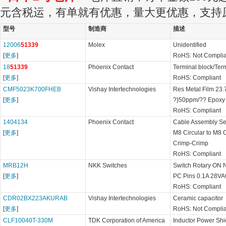
元含税运，有单就有优惠，量大更优惠，支持
型号
制造商
描述
12006
51339
Molex
Unidentified
[
更多
]
RoHS: Not Complia
18
51339
Phoenix Contact
Terminal block/Ter
[
更多
]
RoHS: Compliant
CMF5023K700FHEB
Vishay Intertechnologies
Res Metal Film 23
[
更多
]
?}50ppm/?? Epoxy
RoHS: Compliant
1404134
Phoenix Contact
Cable Assembly Se
[
更多
]
M8 Circular to M8 
Crimp-Crimp
RoHS: Compliant
MRB12H
NKK Switches
Switch Rotary ON 
[
更多
]
PC Pins 0.1A 28VA
RoHS: Compliant
CDR02BX223AKURAB
Vishay Intertechnologies
Ceramic capacitor
[
更多
]
RoHS: Not Complia
CLF10040T-330M
TDK Corporation of America
Inductor Power S