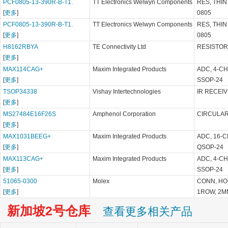
PCF0805-13-390R-B-T1.
TT Electronics Welwyn Components
RES, THIN 
[
更多
]
0805
PCF0805-13-390R-B-T1.
TT Electronics Welwyn Components
RES, THIN 
[
更多
]
0805
H8162RBYA
TE Connectivity Ltd
RESISTOR,
[
更多
]
MAX114CAG+
Maxim Integrated Products
ADC, 4-CH
[
更多
]
SSOP-24
TSOP34338
Vishay Intertechnologies
IR RECEIV
[
更多
]
MS27484E16F26S
Amphenol Corporation
CIRCULAR,
[
更多
]
MAX1031BEEG+
Maxim Integrated Products
ADC, 16-C
[
更多
]
QSOP-24
MAX113CAG+
Maxim Integrated Products
ADC, 4-CH
[
更多
]
SSOP-24
51065-0300
Molex
CONN, HO
[
更多
]
1ROW, 2M
新加坡2号仓库
查看更多相关产品