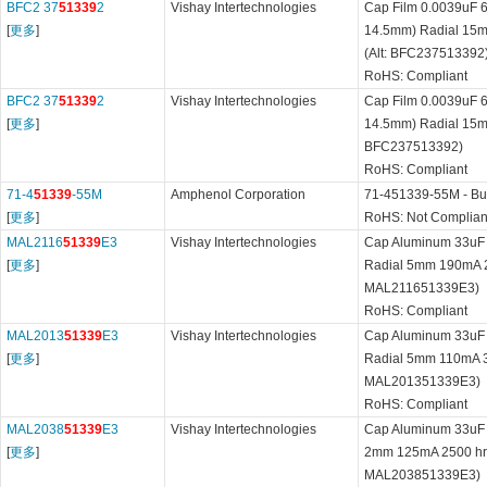
BFC2 37
51339
2
Vishay Intertechnologies
Cap Film 0.0039uF 6
[
更多
]
14.5mm) Radial 15m
(Alt: BFC237513392
RoHS: Compliant
BFC2 37
51339
2
Vishay Intertechnologies
Cap Film 0.0039uF 6
[
更多
]
14.5mm) Radial 15mm
BFC237513392)
RoHS: Compliant
71-4
51339
-55M
Amphenol Corporation
71-451339-55M - Bul
[
更多
]
RoHS: Not Complian
MAL2116
51339
E3
Vishay Intertechnologies
Cap Aluminum 33uF
[
更多
]
Radial 5mm 190mA 20
MAL211651339E3)
RoHS: Compliant
MAL2013
51339
E3
Vishay Intertechnologies
Cap Aluminum 33uF
[
更多
]
Radial 5mm 110mA 30
MAL201351339E3)
RoHS: Compliant
MAL2038
51339
E3
Vishay Intertechnologies
Cap Aluminum 33uF 
[
更多
]
2mm 125mA 2500 hr 8
MAL203851339E3)