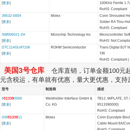
[
更多
]
100KHz Ferrite 1
RoHS: Compliant
39532-0004
Molex
Conn Shrouded H
[
更多
]
Solder RA Thru-Hol
RoHS: Compliant
SW006021-2H
Microchip Technology Inc
Microcontroller Sof
[
更多
]
RoHS: Not Complia
DTC114GUAT106
ROHM Semiconductor
Trans Digital BJT
[
更多
]
T/R
RoHS: Compliant
|
美国3号仓库
仓库直销，订单金额100元起订
元含税运，有单就有优惠，量大更优惠，支持
型号
制造商
描述
9
51339
0000
Weidmüller Interface GmbH &
TB12, M/PLATE, ST, P
[
更多
]
Co. KG
9513390000)
RoHS: Compliant
039
51339
11
Molex
Conn Eurostyle Blo
[
更多
]
Cable Mount 8A/Conta
RoHS: Compliant