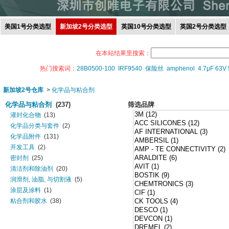
美国1号分类选型
新加坡2号分类选型
英国10号分类选型
英国2号分类选型
在本站结果里搜索：
热门搜索词：
28B0500-100
IRF9540
保险丝
amphenol
4.7μF 63V
新加坡2号仓库
>
化学品与粘合剂
化学品与粘合剂
(237)
筛选品牌
灌封化合物
(13)
化学品分类与套件
(2)
化学品附件
(131)
开发工具
(2)
密封剂
(25)
清洁剂和除油剂
(20)
润滑剂, 油脂, 与切割液
(5)
涂层及涂料
(1)
粘合剂和胶水
(38)