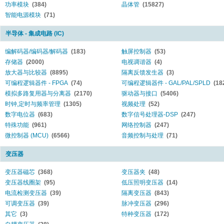
功率模块
(384)
晶体管
(15827)
智能电源模块
(71)
半导体 - 集成电路 (IC)
编解码器/编码器/解码器
(183)
触屏控制器
(53)
存储器
(2000)
电视调谐器
(4)
放大器与比较器
(8895)
隔离反馈发生器
(3)
可编程逻辑器件 - FPGA
(74)
可编程逻辑器件 - GAL/PAL/SPLD
(18
模拟多路复用器与分离器
(2170)
驱动器与接口
(5406)
时钟,定时与频率管理
(1305)
视频处理
(52)
数字电位器
(683)
数字信号处理器-DSP
(247)
特殊功能
(961)
网络控制器
(247)
微控制器 (MCU)
(6566)
音频控制与处理
(71)
变压器
变压器磁芯
(368)
变压器夹
(48)
变压器线圈架
(95)
低压照明变压器
(14)
电流检测变压器
(39)
隔离变压器
(843)
可调变压器
(39)
脉冲变压器
(296)
其它
(3)
特种变压器
(172)