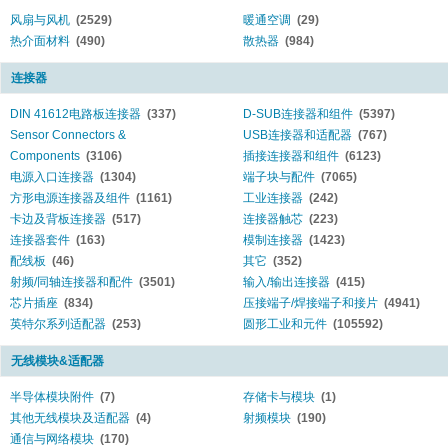
风扇与风机
(2529)
暖通空调
(29)
热介面材料
(490)
散热器
(984)
连接器
DIN 41612电路板连接器
(337)
D-SUB连接器和组件
(5397)
Sensor Connectors &
USB连接器和适配器
(767)
Components
(3106)
插接连接器和组件
(6123)
电源入口连接器
(1304)
端子块与配件
(7065)
方形电源连接器及组件
(1161)
工业连接器
(242)
卡边及背板连接器
(517)
连接器触芯
(223)
连接器套件
(163)
模制连接器
(1423)
配线板
(46)
其它
(352)
射频/同轴连接器和配件
(3501)
输入/输出连接器
(415)
芯片插座
(834)
压接端子/焊接端子和接片
(4941)
英特尔系列适配器
(253)
圆形工业和元件
(105592)
无线模块&适配器
半导体模块附件
(7)
存储卡与模块
(1)
其他无线模块及适配器
(4)
射频模块
(190)
通信与网络模块
(170)