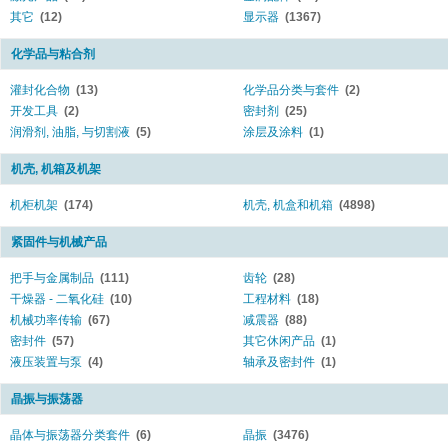
其它
(12)
显示器
(1367)
化学品与粘合剂
灌封化合物
(13)
化学品分类与套件
(2)
开发工具
(2)
密封剂
(25)
润滑剂, 油脂, 与切割液
(5)
涂层及涂料
(1)
机壳, 机箱及机架
机柜机架
(174)
机壳, 机盒和机箱
(4898)
紧固件与机械产品
把手与金属制品
(111)
齿轮
(28)
干燥器 - 二氧化硅
(10)
工程材料
(18)
机械功率传输
(67)
减震器
(88)
密封件
(57)
其它休闲产品
(1)
液压装置与泵
(4)
轴承及密封件
(1)
晶振与振荡器
晶体与振荡器分类套件
(6)
晶振
(3476)