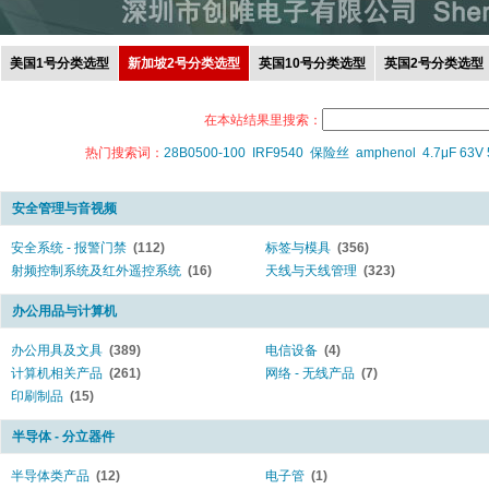
美国1号分类选型
新加坡2号分类选型
英国10号分类选型
英国2号分类选型
在本站结果里搜索：
热门搜索词：
28B0500-100
IRF9540
保险丝
amphenol
4.7μF 63V
安全管理与音视频
安全系统 - 报警门禁
(112)
标签与模具
(356)
射频控制系统及红外遥控系统
(16)
天线与天线管理
(323)
办公用品与计算机
办公用具及文具
(389)
电信设备
(4)
计算机相关产品
(261)
网络 - 无线产品
(7)
印刷制品
(15)
半导体 - 分立器件
半导体类产品
(12)
电子管
(1)