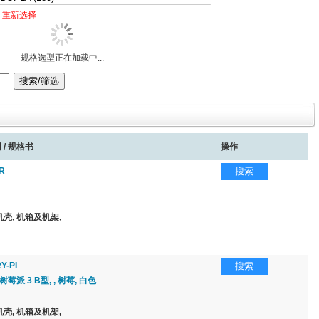
重新选择
规格选型正在加载中...
 / 规格书
操作
R
搜索
壳, 机箱及机架,
Y-PI
搜索
莓派 3 B型, , 树莓, 白色
壳, 机箱及机架,