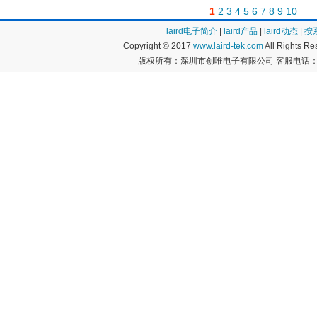
1
2
3
4
5
6
7
8
9
10
laird电子简介
|
laird产品
|
laird动态
|
按
Copyright © 2017
www.laird-tek.com
All Rights 
版权所有：深圳市创唯电子有限公司 客服电话：400