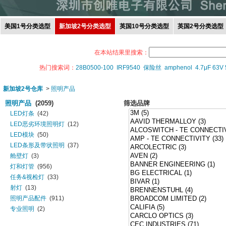
美国1号分类选型
新加坡2号分类选型
英国10号分类选型
英国2号分类选型
在本站结果里搜索：
热门搜索词：
28B0500-100
IRF9540
保险丝
amphenol
4.7μF 63V
新加坡2号仓库
>
照明产品
照明产品
(2059)
筛选品牌
LED灯条
(42)
LED恶劣环境照明灯
(12)
LED模块
(50)
LED条形及带状照明
(37)
舱壁灯
(3)
灯和灯管
(956)
任务&视检灯
(33)
射灯
(13)
照明产品配件
(911)
专业照明
(2)