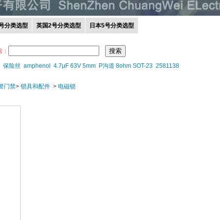
0号分类选型
英国2号分类选型
日本5号分类选型
索：
保险丝
amphenol
4.7μF 63V 5mm
P沟道 8ohm SOT-23
2581138
报警门禁
>
锁具和配件
>
电磁锁