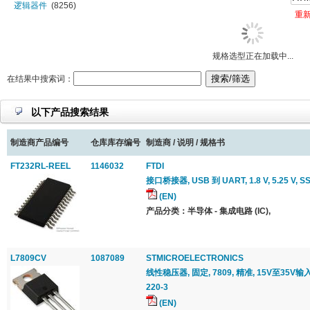
逻辑器件
(8256)
重
模拟多路复用器与分离器
(2170)
驱动器与接口
(5406)
射频 (RF)
(1090)
规格选型正在加载中...
时钟,定时与频率管理
(1305)
视频处理
(52)
在结果中搜索词：
数据与信号转换
(4636)
数字电位器
(683)
以下产品搜索结果
数字信号处理器-DSP
(247)
数字信号控制器(DSC)
(355)
制造商产品编号
仓库库存编号
制造商 / 说明 / 规格书
特殊功能
(961)
网络控制器
(247)
FT232RL-REEL
1146032
FTDI
微处理器-MPU
(246)
接口桥接器, USB 到 UART, 1.8 V, 5.25 V, SS
微控制器 (MCU)
(6566)
(EN)
音频控制与处理
(71)
产品分类：半导体 - 集成电路 (IC),
有源滤波器
(135)
L7809CV
1087089
STMICROELECTRONICS
线性稳压器, 固定, 7809, 精准, 15V至35V输入,
220-3
(EN)