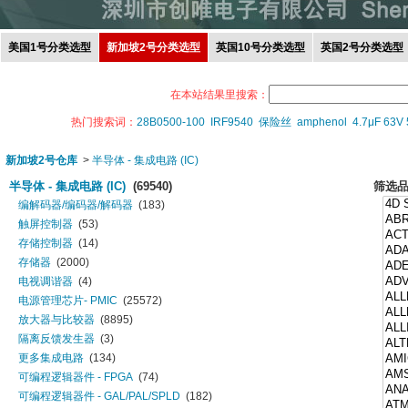
美国1号分类选型
新加坡2号分类选型
英国10号分类选型
英国2号分类选型
在本站结果里搜索：
热门搜索词：
28B0500-100
IRF9540
保险丝
amphenol
4.7μF 63V
新加坡2号仓库
>
半导体 - 集成电路 (IC)
半导体 - 集成电路 (IC)
(69540)
筛选
编解码器/编码器/解码器
(183)
触屏控制器
(53)
存储控制器
(14)
存储器
(2000)
电视调谐器
(4)
电源管理芯片- PMIC
(25572)
放大器与比较器
(8895)
隔离反馈发生器
(3)
更多集成电路
(134)
可编程逻辑器件 - FPGA
(74)
可编程逻辑器件 - GAL/PAL/SPLD
(182)