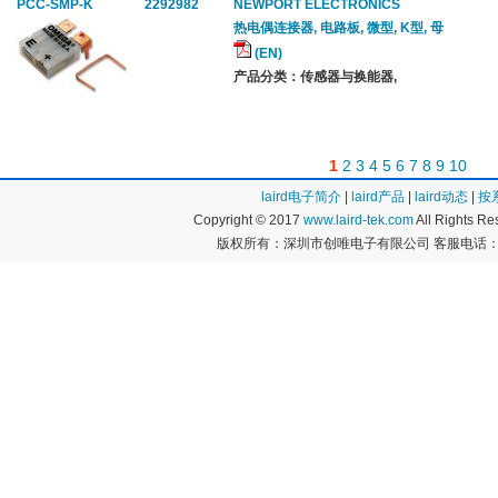
PCC-SMP-K
2292982
NEWPORT ELECTRONICS
热电偶连接器, 电路板, 微型, K型, 母
(EN)
产品分类：传感器与换能器,
1
2
3
4
5
6
7
8
9
10
laird电子简介
|
laird产品
|
laird动态
|
按
Copyright © 2017
www.laird-tek.com
All Rights 
版权所有：深圳市创唯电子有限公司 客服电话：400