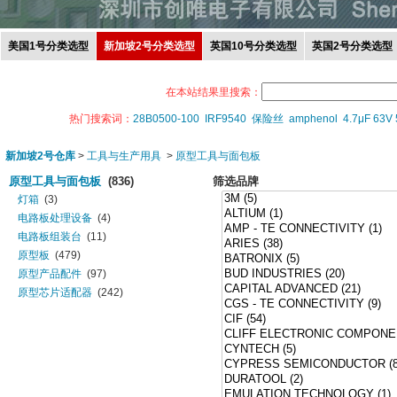
美国1号分类选型
新加坡2号分类选型
英国10号分类选型
英国2号分类选型
在本站结果里搜索：
热门搜索词：
28B0500-100
IRF9540
保险丝
amphenol
4.7μF 63V
新加坡2号仓库
>
工具与生产用具
>
原型工具与面包板
原型工具与面包板
(836)
筛选品牌
灯箱
(3)
电路板处理设备
(4)
电路板组装台
(11)
原型板
(479)
原型产品配件
(97)
原型芯片适配器
(242)