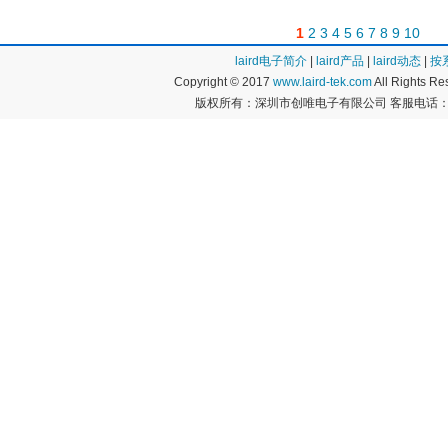
1
2
3
4
5
6
7
8
9
10
laird电子简介
|
laird产品
|
laird动态
|
按
Copyright © 2017
www.laird-tek.com
All Rights 
版权所有：深圳市创唯电子有限公司 客服电话：400