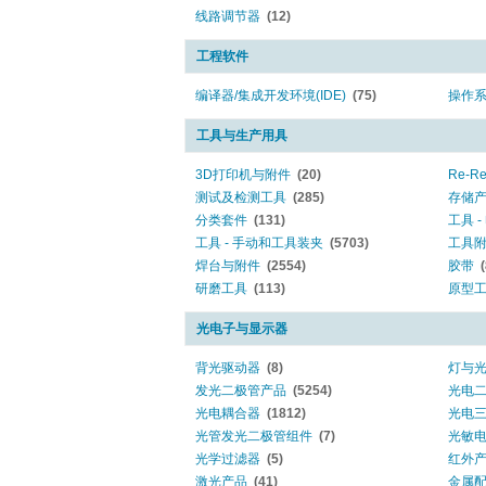
线路调节器
(12)
工程软件
编译器/集成开发环境(IDE)
(75)
操作系
工具与生产用具
3D打印机与附件
(20)
Re-Ree
测试及检测工具
(285)
存储
分类套件
(131)
工具 
工具 - 手动和工具装夹
(5703)
工具
焊台与附件
(2554)
胶带
研磨工具
(113)
原型
光电子与显示器
背光驱动器
(8)
灯与
发光二极管产品
(5254)
光电
光电耦合器
(1812)
光电
光管发光二极管组件
(7)
光敏电阻
光学过滤器
(5)
红外
激光产品
(41)
金属