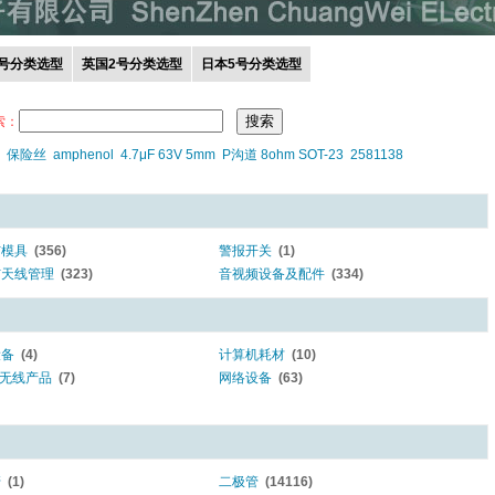
0号分类选型
英国2号分类选型
日本5号分类选型
索：
保险丝
amphenol
4.7μF 63V 5mm
P沟道 8ohm SOT-23
2581138
与模具
(356)
警报开关
(1)
与天线管理
(323)
音视频设备及配件
(334)
设备
(4)
计算机耗材
(10)
- 无线产品
(7)
网络设备
(63)
管
(1)
二极管
(14116)