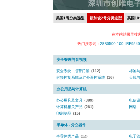
美国1号分类选型
新加坡2号分类选型
英国1
在本站结果里搜
热门搜索词：
28B0500-100
IRF9540
安全管理与音视频
安全系统 - 报警门禁
(112)
标签
射频控制系统及红外遥控系统
(16)
天线
办公用品与计算机
办公用具及文具
(389)
电信
计算机相关产品
(261)
网络 
印刷制品
(15)
半导体 - 分立器件
半导体类产品
(12)
电子