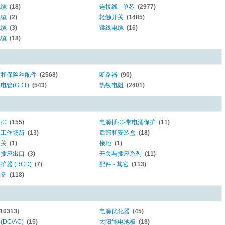
电缆
(18)
连接线 - 单芯
(2977)
线缆
(2)
轻触开关
(1485)
电缆
(3)
跳线电缆
(16)
电缆
(18)
丝和保险丝配件
(2568)
断路器
(90)
电管(GDT)
(543)
热敏电阻
(2401)
插排
(155)
电源插排-带电涌保护
(11)
与工作场所
(13)
后部和安装盒
(18)
开关
(1)
接地
(1)
与插座出口
(3)
开关与插座系列
(11)
护器 (RCD)
(7)
配件 - 其它
(113)
设备
(118)
(10313)
电源优化器
(45)
DC/AC)
(15)
太阳能电池板
(18)