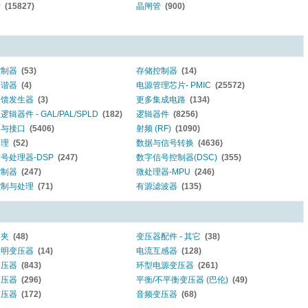
管
(15827)
晶闸管
(900)
控制器
(53)
存储控制器
(14)
调谐器
(4)
电源管理芯片- PMIC
(25572)
反馈发生器
(3)
更多集成电路
(134)
辑器件 - GAL/PAL/SPLD
(182)
逻辑器件
(8256)
器与接口
(5406)
射频 (RF)
(1090)
处理
(52)
数据与信号转换
(4636)
号处理器-DSP
(247)
数字信号控制器(DSC)
(355)
控制器
(247)
微处理器-MPU
(246)
控制与处理
(71)
有源滤波器
(135)
器夹
(48)
变压器配件 - 其它
(38)
照明变压器
(14)
电流互感器
(128)
变压器
(843)
环型电源变压器
(261)
变压器
(296)
平衡/不平衡变压器 (巴伦)
(49)
变压器
(172)
音频变压器
(68)