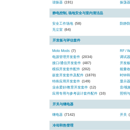
谐振器
(191)
振荡
静电控制, 场地安全与室内清洁品
安全工作场地
(58)
防静
无尘室
(64)
开发板与评估套件
Moto Mods
(7)
RF / W
电源管理开发套件
(2034)
调试器
接口/通信开发套件
(487)
开发板
模拟开发套件配件
(202)
能量
嵌套开发套件及配件
(1870)
时钟
特殊应用开发套件
(149)
显示
业余爱好/教育开发套件
(12)
音/视
应用专用与参考设计套件配件
(10)
照明
开关与继电器
继电器
(7142)
开关
冷却和热管理