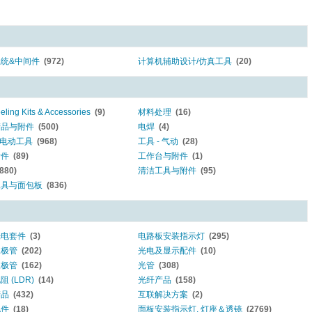
统&中间件
(972)
计算机辅助设计/仿真工具
(20)
ling Kits & Accessories
(9)
材料处理
(16)
产品与附件
(500)
电焊
(4)
- 电动工具
(968)
工具 - 气动
(28)
附件
(89)
工作台与附件
(1)
(880)
清洁工具与附件
(95)
工具与面包板
(836)
光电套件
(3)
电路板安装指示灯
(295)
二极管
(202)
光电及显示配件
(10)
三极管
(162)
光管
(308)
 (LDR)
(14)
光纤产品
(158)
产品
(432)
互联解决方案
(2)
配件
(18)
面板安装指示灯, 灯座＆透镜
(2769)