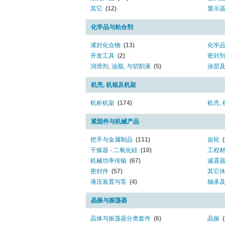
其它
(12)
显示
化学品与粘合剂
灌封化合物
(13)
化学
开发工具
(2)
密封
润滑剂, 油脂, 与切割液
(5)
涂层
机壳, 机箱及机架
机柜机架
(174)
机壳,
紧固件与机械产品
把手与金属制品
(111)
齿轮
干燥器 - 二氧化硅
(10)
工程
机械功率传输
(67)
减震
密封件
(57)
其它
液压装置与泵
(4)
轴承
晶振与振荡器
晶体与振荡器分类套件
(6)
晶振