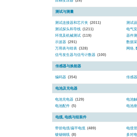
自耦变压器
(28)
测试与测量
测试连接器和芯片夹
(2011)
测试
测试探头和导线
(1211)
电气
环境及机械测试
(119)
器件
示波器
(291)
数据
万用表与钳表
(328)
网络,
信号发生器与信号计数器
(100)
传感器与换能器
编码器
(354)
传感
电池及充电器
电池充电器
(129)
电池
电池配件
(5)
电池
电缆, 电线与组装件
带状电缆/扁平电缆
(489)
电缆
镀锡铜线
(8)
多对