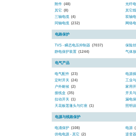
附件
(48)
光纤
其它
(8)
其它
三轴电缆
(4)
双轴
同轴电缆
(232)
网络
电路保护
TVS - 瞬态电压抑制器
(7037)
保险
静电保护装置
(1244)
气体放
电气产品
电气配件
(23)
电源
定时开关
(24)
工业
户外耐候
(2)
家用
接线盒
(35)
开关
拉动开关
(1)
漏电保
天花板莲蓬头与灯座
(1)
照明
电源与线路保护
电涌保护
(108)
电源
供电电源 - 其它
(2)
逆变器(