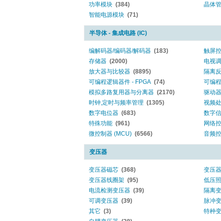
功率模块
(384)
晶体
智能电源模块
(71)
半导体 - 集成电路 (IC)
编解码器/编码器/解码器
(183)
触屏
存储器
(2000)
电视
放大器与比较器
(8895)
隔离
可编程逻辑器件 - FPGA
(74)
可编程逻
模拟多路复用器与分离器
(2170)
驱动
时钟,定时与频率管理
(1305)
视频
数字电位器
(683)
数字信
特殊功能
(961)
网络
微控制器 (MCU)
(6566)
音频
变压器
变压器磁芯
(368)
变压
变压器线圈架
(95)
低压
电流检测变压器
(39)
隔离
可调变压器
(39)
脉冲
其它
(3)
特种