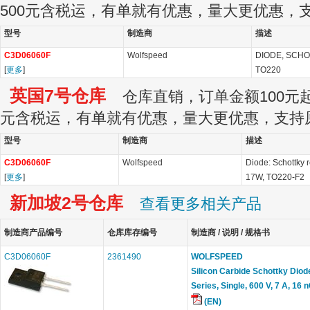
500元含税运，有单就有优惠，量大更优惠，
型号
制造商
描述
C3D06060F
Wolfspeed
DIODE, SCHOT
[
更多
]
TO220
英国7号仓库
仓库直销，订单金额100元起订
元含税运，有单就有优惠，量大更优惠，支持
型号
制造商
描述
C3D06060F
Wolfspeed
Diode: Schottky r
[
更多
]
17W, TO220-F2
新加坡2号仓库
查看更多相关产品
制造商产品编号
仓库库存编号
制造商 / 说明 / 规格书
C3D06060F
2361490
WOLFSPEED
Silicon Carbide Schottky Diod
Series, Single, 600 V, 7 A, 16 
(EN)