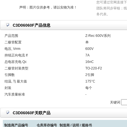
您可通过官网直接下
声明：图片仅供参考，请以实物为准！
团队将同步审核；线
务代表。
C3D06060F产品信息
产品范围
Z-Rec 600V系列
二极管配置
单
电压, Vrrm
600V
持续正向电流 If
7A
总电容充电 Qc
16nC
二极管封装类型
TO-220-F2
引脚数
2引脚
结温, Tj 最大值
175°C
封装
每个
汽车质量标准
-
关键词
C3D06060F关联产品
制造商产品编号
仓库库存编号
制造商 / 说明 / 规格书