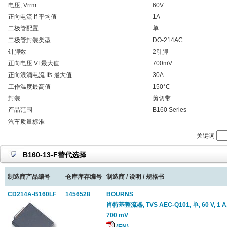
电压, Vrrm
60V
正向电流 If 平均值
1A
二极管配置
单
二极管封装类型
DO-214AC
针脚数
2引脚
正向电压 Vf 最大值
700mV
正向浪涌电流 Ifs 最大值
30A
工作温度最高值
150°C
封装
剪切带
产品范围
B160 Series
汽车质量标准
-
关键词
B160-13-F替代选择
制造商产品编号
仓库库存编号
制造商 / 说明 / 规格书
CD214A-B160LF
1456528
BOURNS
肖特基整流器, TVS AEC-Q101, 单, 60 V, 1 A
700 mV