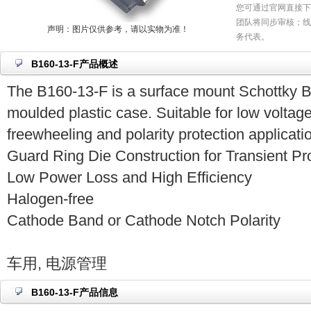
您可通过官网直接下
团队将同步审核；线
声明：图片仅供参考，请以实物为准！
务代表。
B160-13-F产品概述
The B160-13-F is a surface mount Schottky Ba
moulded plastic case. Suitable for low voltage
freewheeling and polarity protection applicati
Guard Ring Die Construction for Transient Pr
Low Power Loss and High Efficiency
Halogen-free
Cathode Band or Cathode Notch Polarity
车用, 电源管理
B160-13-F产品信息