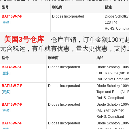
型号
制造商
描述
BAT46W-7-F
Diodes Incorporated
Diode Schottky
[
更多
]
123 T/R
RoHS: Complia
美国3号仓库
仓库直销，订单金额100元起订
元含税运，有单就有优惠，量大更优惠，支持
型号
制造商
描述
BAT46W-7-F
Diodes Incorporated
Diode Schottky 100V
[
更多
]
Cut TR (SOS) (Alt: 
RoHS: Not Complian
BAT46W-7-F
Diodes Incorporated
Diode Schottky 100V
[
更多
]
Tape and Reel (Alt:
RoHS: Compliant
BAT46W-7-F
Diodes Incorporated
Diode Schottky 100
[
更多
]
(Alt: BAT46W-7-F)
RoHS: Compliant
BAT46W-7-F
Diodes Incorporated
Diode Schottky 100