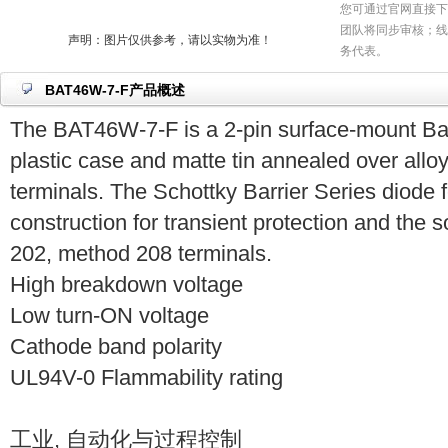
您可通过官网直接下
团队将同步审核；线
声明：图片仅供参考，请以实物为准！
务代表。
BAT46W-7-F产品概述
The BAT46W-7-F is a 2-pin surface-mount Bar
plastic case and matte tin annealed over alloy
terminals. The Schottky Barrier Series diode 
construction for transient protection and the
202, method 208 terminals.
High breakdown voltage
Low turn-ON voltage
Cathode band polarity
UL94V-0 Flammability rating
工业, 自动化与过程控制