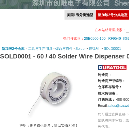
美国1号分类选型
新加坡2号分类选型
在本站结果里搜索：
热门搜索词：
28B0500-100
IRF9540
保
新加坡2号仓库
>
工具与生产用具
>
焊台与附件
>
Solder
>
焊锡丝
>
SOLD0001
SOLD0001 -
60 / 40 Solder Wire Dispense
制造商：
制造商产品编号：
仓库库存编号：
技术数据表：
订购热线：
400-900
Email:
sales@szcwd
您可通过官网直接下
团队将同步审核；线
声明：图片仅供参考，请以实物为准！
务代表。