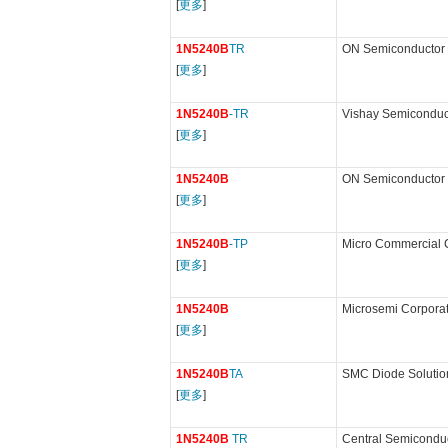
[
更多
]
1N5240B
TR
ON Semiconductor
[
更多
]
1N5240B
-TR
Vishay Semiconduc
[
更多
]
1N5240B
ON Semiconductor
[
更多
]
1N5240B
-TP
Micro Commercial
[
更多
]
1N5240B
Microsemi Corpora
[
更多
]
1N5240B
TA
SMC Diode Solutio
[
更多
]
1N5240B
TR
Central Semicondu