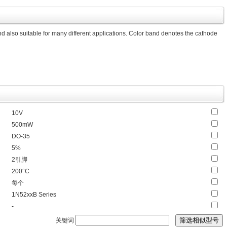
 also suitable for many different applications. Color band denotes the cathode
10V
500mW
DO-35
5%
2引脚
200°C
每个
1N52xxB Series
-
关键词