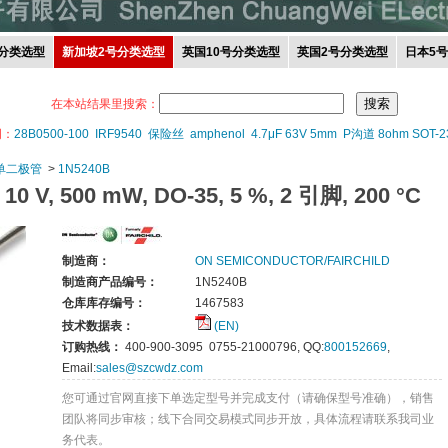
分类选型
新加坡2号分类选型
英国10号分类选型
英国2号分类选型
日本5
在本站结果里搜索：
词：
28B0500-100
IRF9540
保险丝
amphenol
4.7μF 63V 5mm
P沟道 8ohm SOT-2
单二极管
>
1N5240B
V, 500 mW, DO-35, 5 %, 2 引脚, 200 °C
制造商：
ON SEMICONDUCTOR/FAIRCHILD
制造商产品编号：
1N5240B
仓库库存编号：
1467583
技术数据表：
(EN)
订购热线：
400-900-3095 0755-21000796, QQ:
800152669
,
Email:
sales@szcwdz.com
您可通过官网直接下单选定型号并完成支付（请确保型号准确），销售
团队将同步审核；线下合同交易模式同步开放，具体流程请联系我司业
务代表。