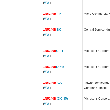
[
更多
]
1N5240B
-TP
Micro Commercial
[
更多
]
1N5240B
BK
Central Semicondu
[
更多
]
1N5240B
UR-1
Microsemi Corpora
[
更多
]
1N5240B
DO35
Microsemi Corpora
[
更多
]
1N5240B
A0G
Taiwan Semiconduc
[
更多
]
Company Limited
1N5240B
(DO-35)
Microsemi Corpora
[
更多
]