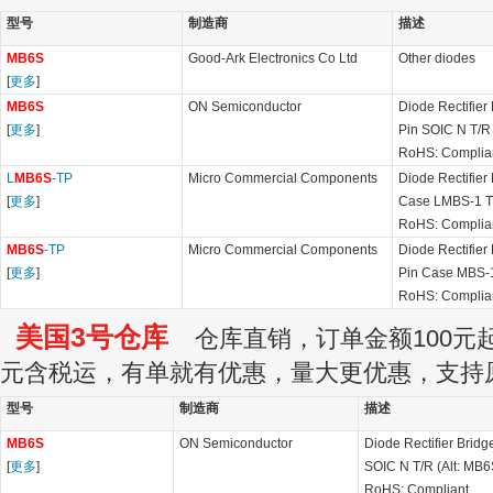
型号
制造商
描述
MB6S
Good-Ark Electronics Co Ltd
Other diodes
[
更多
]
MB6S
ON Semiconductor
Diode Rectifier
[
更多
]
Pin SOIC N T/R
RoHS: Complia
L
MB6S
-TP
Micro Commercial Components
Diode Rectifier
[
更多
]
Case LMBS-1 T
RoHS: Complia
MB6S
-TP
Micro Commercial Components
Diode Rectifier
[
更多
]
Pin Case MBS-
RoHS: Complia
美国3号仓库
仓库直销，订单金额100元起订
元含税运，有单就有优惠，量大更优惠，支持
型号
制造商
描述
MB6S
ON Semiconductor
Diode Rectifier Bridg
[
更多
]
SOIC N T/R (Alt: MB6
RoHS: Compliant