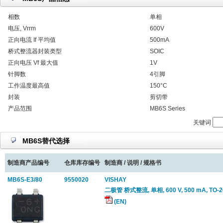
相数
单相
电压, Vrrm
600V
正向电流 If 平均值
500mA
桥式整流器封装类型
SOIC
正向电压 Vf 最大值
1V
针脚数
4引脚
工作温度最高值
150°C
封装
剪切带
产品范围
MB6S Series
关键词
MB6S替代选择
制造商产品编号
仓库库存编号
制造商 / 说明 / 规格书
MB6S-E3/80
9550020
VISHAY
二极管 桥式整流, 单相, 600 V, 500 mA, TO-26
(EN)