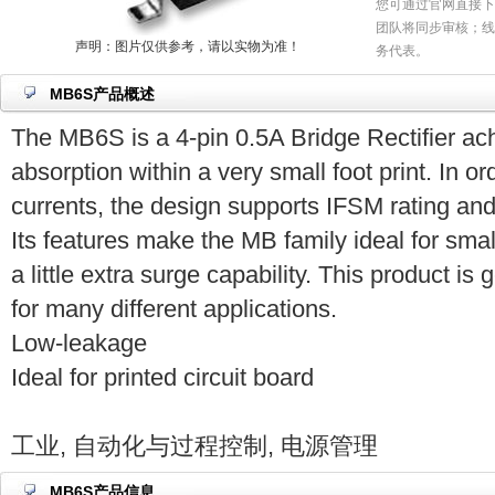
您可通过官网直接下
团队将同步审核；线
声明：图片仅供参考，请以实物为准！
务代表。
MB6S产品概述
The MB6S is a 4-pin 0.5A Bridge Rectifier ac
absorption within a very small foot print. In o
currents, the design supports IFSM rating and
Its features make the MB family ideal for sma
a little extra surge capability. This product i
for many different applications.
Low-leakage
Ideal for printed circuit board
工业, 自动化与过程控制, 电源管理
MB6S产品信息