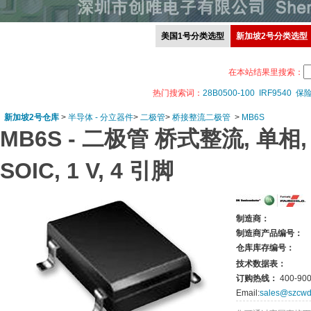
美国1号分类选型
新加坡2号分类选型
在本站结果里搜索：
热门搜索词：
28B0500-100
IRF9540
保
新加坡2号仓库
>
半导体 - 分立器件
>
二极管
>
桥接整流二极管
>
MB6S
MB6S -
二极管 桥式整流, 单相, 60
SOIC, 1 V, 4 引脚
制造商：
制造商产品编号：
仓库库存编号：
技术数据表：
订购热线：
400-900
Email:
sales@szcwd