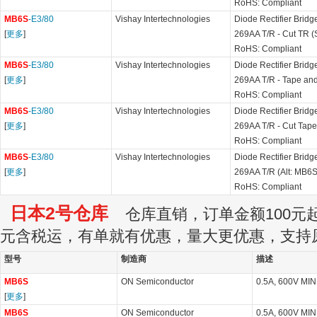
RoHS: Compliant
MB6S
-E3/80
Vishay Intertechnologies
Diode Rectifier Bridg
[
更多
]
269AA T/R - Cut TR 
RoHS: Compliant
MB6S
-E3/80
Vishay Intertechnologies
Diode Rectifier Bridg
[
更多
]
269AA T/R - Tape and
RoHS: Compliant
MB6S
-E3/80
Vishay Intertechnologies
Diode Rectifier Bridg
[
更多
]
269AA T/R - Cut Tape
RoHS: Compliant
MB6S
-E3/80
Vishay Intertechnologies
Diode Rectifier Bridg
[
更多
]
269AA T/R (Alt: MB6
RoHS: Compliant
日本2号仓库
仓库直销，订单金额100元起订
元含税运，有单就有优惠，量大更优惠，支持
型号
制造商
描述
MB6S
ON Semiconductor
0.5A, 600V MI
[
更多
]
MB6S
ON Semiconductor
0.5A, 600V MI