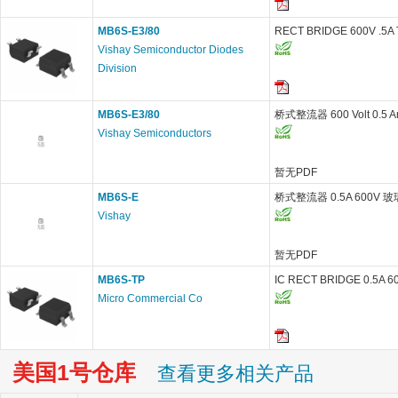
MB6S-E3/80
RECT BRIDGE 600V .5A
Vishay Semiconductor Diodes
Division
MB6S-E3/80
桥式整流器 600 Volt 0.5 A
Vishay Semiconductors
暂无PDF
MB6S-E
桥式整流器 0.5A 600V 玻
Vishay
暂无PDF
MB6S-TP
IC RECT BRIDGE 0.5A 6
Micro Commercial Co
美国1号仓库
查看更多相关产品