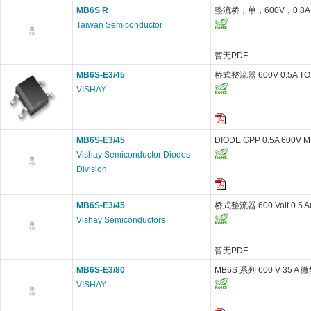
MB6S R
整流桥，单，600V，0.8A
Taiwan Semiconductor
暂无PDF
MB6S-E3/45
桥式整流器 600V 0.5A TO
VISHAY
MB6S-E3/45
DIODE GPP 0.5A 600V M
Vishay Semiconductor Diodes
Division
MB6S-E3/45
桥式整流器 600 Volt 0.5 A
Vishay Semiconductors
暂无PDF
MB6S-E3/80
MB6S 系列 600 V 35
VISHAY