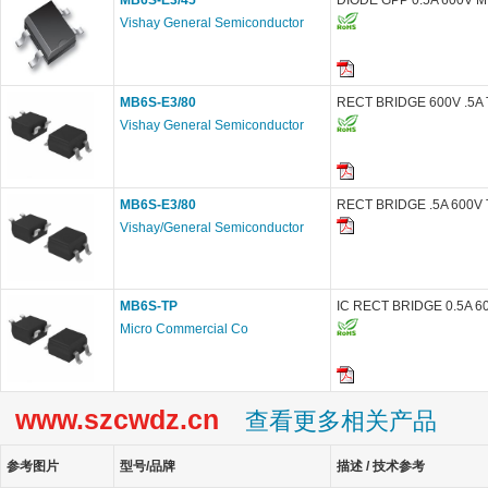
MB6S-E3/45
DIODE GPP 0.5A 600V M
Vishay General Semiconductor
MB6S-E3/80
RECT BRIDGE 600V .5A
Vishay General Semiconductor
MB6S-E3/80
RECT BRIDGE .5A 600V
Vishay/General Semiconductor
MB6S-TP
IC RECT BRIDGE 0.5A 6
Micro Commercial Co
www.szcwdz.cn
查看更多相关产品
参考图片
型号/品牌
描述 / 技术参考