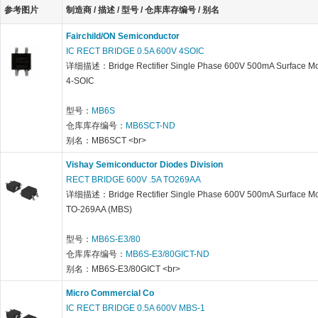
参考图片
制造商 / 描述 / 型号 / 仓库库存编号 / 别名
Fairchild/ON Semiconductor
IC RECT BRIDGE 0.5A 600V 4SOIC
详细描述：Bridge Rectifier Single Phase 600V 500mA Surface M
4-SOIC
型号：
MB6S
仓库库存编号：
MB6SCT-ND
别名：MB6SCT <br>
Vishay Semiconductor Diodes Division
RECT BRIDGE 600V .5A TO269AA
详细描述：Bridge Rectifier Single Phase 600V 500mA Surface M
TO-269AA (MBS)
型号：
MB6S-E3/80
仓库库存编号：
MB6S-E3/80GICT-ND
别名：MB6S-E3/80GICT <br>
Micro Commercial Co
IC RECT BRIDGE 0.5A 600V MBS-1