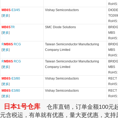
RoHS:
MB6S
-E3/45
Vishay Semiconductors
DIODE
[
更多
]
TO26
RoHS:
MB6S
TR
SMC Diode Solutions
BRIDG
[
更多
]
MBS
RoHS:
R
MB6S
RCG
Taiwan Semiconductor Manufacturing
BRIDG
[
更多
]
Company Limited
MBS
RoHS:
R
MB6S
RCG
Taiwan Semiconductor Manufacturing
BRIDG
[
更多
]
Company Limited
MBS
RoHS:
MB6S
-E3/80
Vishay Semiconductors
RECT 
[
更多
]
RoHS:
MB6S
-E3/80
Vishay Semiconductors
RECT 
[
更多
]
RoHS:
日本1号仓库
仓库直销，订单金额100元起订
元含税运，有单就有优惠，量大更优惠，支持