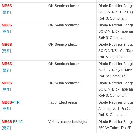
MB6S
ON Semiconductor
Diode Rectifier Bridg
[
更多
]
SOIC N T/R - Cut TR 
RoHS: Compliant
MB6S
ON Semiconductor
Diode Rectifier Bridg
[
更多
]
SOIC N T/R - Tape an
RoHS: Compliant
MB6S
ON Semiconductor
Diode Rectifier Bridg
[
更多
]
SOIC N T/R - Cut Tap
RoHS: Compliant
MB6S
ON Semiconductor
Diode Rectifier Bridg
[
更多
]
SOIC N T/R (Alt: MB6
RoHS: Compliant
MB6S
ON Semiconductor
Diode Rectifier Bridg
[
更多
]
SOIC N T/R - Tape an
RoHS: Compliant
MB6S
A TR
Fagor Electrónica
Diode Rectifier Bridg
[
更多
]
Automotive 4-Pin Ca
RoHS: Compliant
MB6S
-E3/45
Vishay Intertechnologies
Diode Rectifier Bridg
[
更多
]
269AA Tube - Rail/Tu