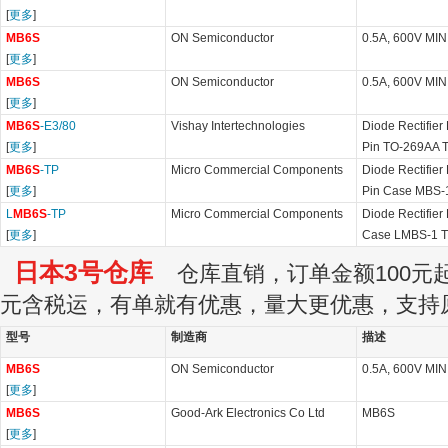
[
更多
]
MB6S
ON Semiconductor
0.5A, 600V MI
[
更多
]
MB6S
ON Semiconductor
0.5A, 600V MI
[
更多
]
MB6S
-E3/80
Vishay Intertechnologies
Diode Rectifier
[
更多
]
Pin TO-269AA 
MB6S
-TP
Micro Commercial Components
Diode Rectifier
[
更多
]
Pin Case MBS-
L
MB6S
-TP
Micro Commercial Components
Diode Rectifier
[
更多
]
Case LMBS-1 T
日本3号仓库
仓库直销，订单金额100元起订
元含税运，有单就有优惠，量大更优惠，支持
型号
制造商
描述
MB6S
ON Semiconductor
0.5A, 600V MI
[
更多
]
MB6S
Good-Ark Electronics Co Ltd
MB6S
[
更多
]