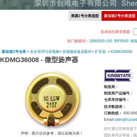
美国1号分类选型
新加坡2号分类选型
在本站结果里搜索：
热门搜索词：
28B0500-100
IRF9540
保
新加坡2号仓库
>
安全管理与音视频
>
音视频设备及配件
>
扩音器
>
KDMG36008
KDMG36008 -
微型扬声器
制造商：
制造商产品编号：
仓库库存编号：
技术数据表：
订购热线：
400-900
Email:
sales@szcwd
您可通过官网直接下
声明：图片仅供参考，请以实物为准！
团队将同步审核；线