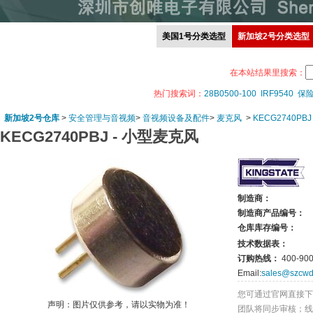
美国1号分类选型
新加坡2号分类选型
在本站结果里搜索：
热门搜索词：
28B0500-100
IRF9540
保
新加坡2号仓库
>
安全管理与音视频
>
音视频设备及配件
>
麦克风
>
KECG2740PBJ
KECG2740PBJ -
小型麦克风
制造商：
制造商产品编号：
仓库库存编号：
技术数据表：
订购热线：
400-900
Email:
sales@szcwd
您可通过官网直接下
声明：图片仅供参考，请以实物为准！
团队将同步审核；线