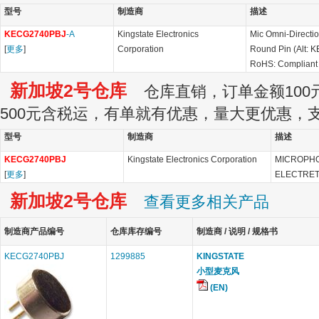
型号
制造商
描述
KECG2740PBJ
-A
Kingstate Electronics
Mic Omni-Direct
[
更多
]
Corporation
Round Pin (Alt:
RoHS: Compliant
新加坡2号仓库
仓库直销，订单金额100元
500元含税运，有单就有优惠，量大更优惠，
型号
制造商
描述
KECG2740PBJ
Kingstate Electronics Corporation
MICROPHO
[
更多
]
ELECTRE
新加坡2号仓库
查看更多相关产品
制造商产品编号
仓库库存编号
制造商 / 说明 / 规格书
KECG2740PBJ
1299885
KINGSTATE
小型麦克风
(EN)