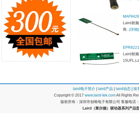
MAF942
Laird射频
商...
[详细]
EPR8221
Laird射频
15UFL,L
laird电子简介
|
laird产品
|
laird动态
|
按
Copyright © 2017
www.laird-tek.com
All Rights 
版权所有：深圳市创唯电子有限公司 客服电话：400
Laird（莱尔德）驱动器系列产品