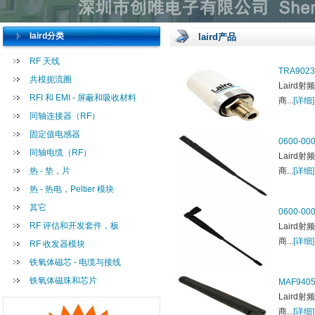
laird分类
laird产品
RF 天线
TRA902
共模扼流圈
Laird射频
RFI 和 EMI - 屏蔽和吸收材料
商...
[详细]
同轴连接器（RF）
固定值电感器
0600-00
同轴电缆（RF）
Laird射频
热 - 垫，片
商...
[详细]
热 - 热电，Peltier 模块
其它
0600-00
RF 评估和开发套件，板
Laird射频
商...
[详细]
RF 收发器模块
铁氧体磁芯 - 电缆与接线
铁氧体磁珠和芯片
MAF940
Laird射频
商...
[详细]