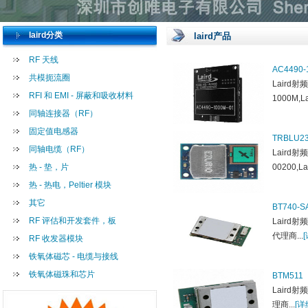
laird分类
laird产品
RF 天线
AC4490-
共模扼流圈
Laird射
RFI 和 EMI - 屏蔽和吸收材料
1000M,L
同轴连接器（RF）
固定值电感器
TRBLU23
同轴电缆（RF）
Laird射
热 - 垫，片
00200,L
热 - 热电，Peltier 模块
其它
BT740-S
RF 评估和开发套件，板
Laird射频
代理商...
RF 收发器模块
铁氧体磁芯 - 电缆与接线
铁氧体磁珠和芯片
BTM511
Laird射
理商...
[详