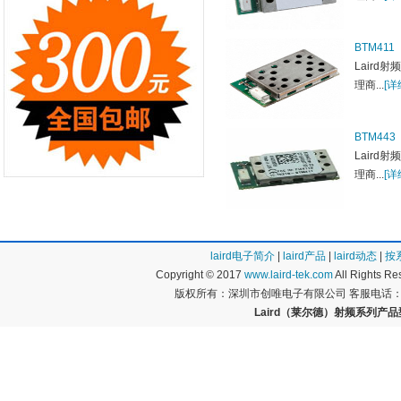
BTM411
Laird射
理商...
[详
BTM443
Laird射
理商...
[详
laird电子简介
|
laird产品
|
laird动态
|
按
Copyright © 2017
www.laird-tek.com
All Rights 
版权所有：深圳市创唯电子有限公司 客服电话：400
Laird（莱尔德）射频系列产品