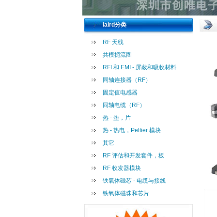
laird分类
RF 天线
共模扼流圈
RFI 和 EMI - 屏蔽和吸收材料
同轴连接器（RF）
固定值电感器
同轴电缆（RF）
热 - 垫，片
热 - 热电，Peltier 模块
其它
RF 评估和开发套件，板
RF 收发器模块
铁氧体磁芯 - 电缆与接线
铁氧体磁珠和芯片