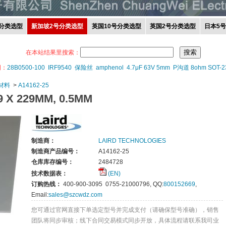
分类选型
新加坡2号分类选型
英国10号分类选型
英国2号分类选型
日本5
在本站结果里搜索：
词：
28B0500-100
IRF9540
保险丝
amphenol
4.7μF 63V 5mm
P沟道 8ohm SOT-2
材料
>
A14162-25
X 229MM, 0.5MM
制造商：
LAIRD TECHNOLOGIES
制造商产品编号：
A14162-25
仓库库存编号：
2484728
技术数据表：
(EN)
订购热线：
400-900-3095 0755-21000796, QQ:
800152669
,
Email:
sales@szcwdz.com
您可通过官网直接下单选定型号并完成支付（请确保型号准确），销售
团队将同步审核；线下合同交易模式同步开放，具体流程请联系我司业