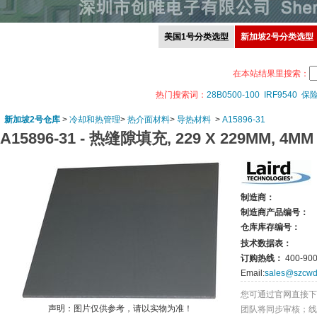
美国1号分类选型
新加坡2号分类选型
在本站结果里搜索：
热门搜索词：
28B0500-100
IRF9540
保
新加坡2号仓库
>
冷却和热管理
>
热介面材料
>
导热材料
>
A15896-31
A15896-31 -
热缝隙填充, 229 X 229MM, 4MM
制造商：
制造商产品编号：
仓库库存编号：
技术数据表：
订购热线：
400-900
Email:
sales@szcwd
您可通过官网直接下
声明：图片仅供参考，请以实物为准！
团队将同步审核；线