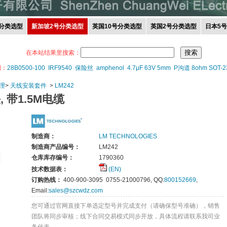
分类选型
新加坡2号分类选型
英国10号分类选型
英国2号分类选型
日本5
在本站结果里搜索：
词：
28B0500-100
IRF9540
保险丝
amphenol
4.7μF 63V 5mm
P沟道 8ohm SOT-2
理
>
天线安装套件
>
LM242
 带1.5M电缆
制造商：
LM TECHNOLOGIES
制造商产品编号：
LM242
仓库库存编号：
1790360
技术数据表：
(EN)
订购热线：
400-900-3095 0755-21000796, QQ:
800152669
,
Email:
sales@szcwdz.com
您可通过官网直接下单选定型号并完成支付（请确保型号准确），销售
团队将同步审核；线下合同交易模式同步开放，具体流程请联系我司业