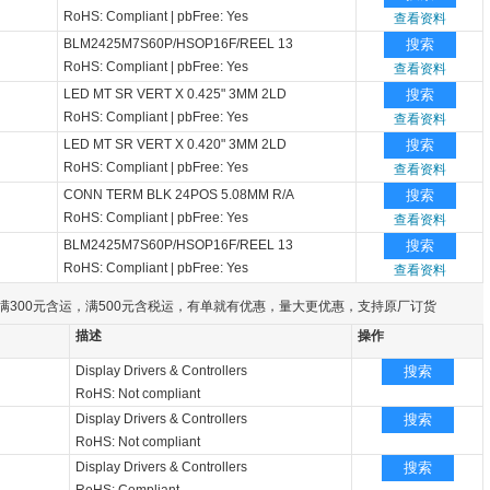
RoHS: Compliant
|
pbFree: Yes
查看资料
BLM2425M7S60P/HSOP16F/REEL 13
搜索
RoHS: Compliant
|
pbFree: Yes
查看资料
LED MT SR VERT X 0.425" 3MM 2LD
搜索
RoHS: Compliant
|
pbFree: Yes
查看资料
LED MT SR VERT X 0.420" 3MM 2LD
搜索
RoHS: Compliant
|
pbFree: Yes
查看资料
CONN TERM BLK 24POS 5.08MM R/A
搜索
RoHS: Compliant
|
pbFree: Yes
查看资料
BLM2425M7S60P/HSOP16F/REEL 13
搜索
RoHS: Compliant
|
pbFree: Yes
查看资料
满300元含运，满500元含税运，有单就有优惠，量大更优惠，支持原厂订货
描述
操作
Display Drivers & Controllers
搜索
RoHS: Not compliant
Display Drivers & Controllers
搜索
RoHS: Not compliant
Display Drivers & Controllers
搜索