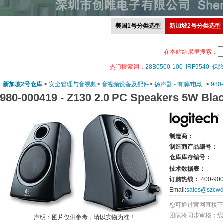
美国1号分类选型
新加坡2号分类选型
在本站结果里搜索：
热门搜索词：
28B0500-100
IRF9540
保
新加坡2号仓库
>
安全管理与音视频
>
音视频设备及配件
>
扬声器 - 有源/电动
>
980
980-000419 -
Z130 2.0 PC Speakers 5W Bla
制造商：
制造商产品编号：
仓库库存编号：
技术数据表：
订购热线：
400-900
Email:
sales@szcwd
您可通过官网直接下
团队将同步审核；线
声明：图片仅供参考，请以实物为准！