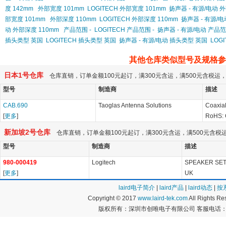
度 142mm
外部宽度 101mm
LOGITECH 外部宽度 101mm
扬声器 - 有源/电动 
部宽度 101mm
外部深度 110mm
LOGITECH 外部深度 110mm
扬声器 - 有源/电
动 外部深度 110mm
产品范围 -
LOGITECH 产品范围 -
扬声器 - 有源/电动 产品范
插头类型 英国
LOGITECH 插头类型 英国
扬声器 - 有源/电动 插头类型 英国
LOG
其他仓库类似型号及规格参
日本1号仓库
仓库直销，订单金额100元起订，满300元含运，满500元含税
型号
制造商
描述
CAB.690
Taoglas Antenna Solutions
Coaxial
[
更多
]
RoHS: 
新加坡2号仓库
仓库直销，订单金额100元起订，满300元含运，满500元含
型号
制造商
描述
980-000419
Logitech
SPEAKER SET,
[
更多
]
UK
laird电子简介
|
laird产品
|
laird动态
|
按
Copyright © 2017
www.laird-tek.com
All Rights 
版权所有：深圳市创唯电子有限公司 客服电话：400