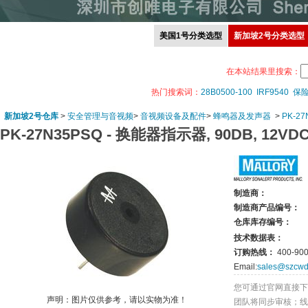
美国1号分类选型
新加坡2号分类选型
在本站结果里搜索：
热门搜索词：
28B0500-100
IRF9540
保
新加坡2号仓库
>
安全管理与音视频
>
音视频设备及配件
>
蜂鸣器及发声器
>
PK-27
PK-27N35PSQ -
换能器指示器, 90DB, 12VD
制造商：
制造商产品编号：
仓库库存编号：
技术数据表：
订购热线：
400-900
Email:
sales@szcwd
您可通过官网直接下
声明：图片仅供参考，请以实物为准！
团队将同步审核；线