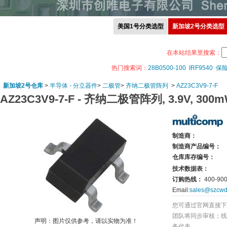
美国1号分类选型
新加坡2号分类选型
在本站结果里搜索：
热门搜索词：
28B0500-100
IRF9540
保
新加坡2号仓库
>
半导体 - 分立器件
>
二极管
>
齐纳二极管阵列
>
AZ23C3V9-7-F
AZ23C3V9-7-F -
齐纳二极管阵列, 3.9V, 300mW
制造商：
制造商产品编号：
仓库库存编号：
技术数据表：
订购热线：
400-900
Email:
sales@szcwd
您可通过官网直接下
团队将同步审核；线
声明：图片仅供参考，请以实物为准！
务代表。