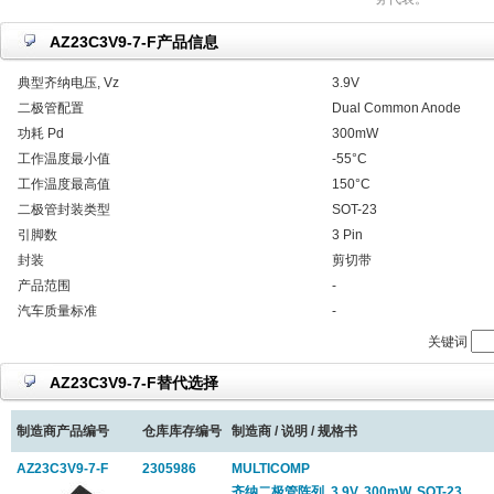
AZ23C3V9-7-F产品信息
典型齐纳电压, Vz
3.9V
二极管配置
Dual Common Anode
功耗 Pd
300mW
工作温度最小值
-55°C
工作温度最高值
150°C
二极管封装类型
SOT-23
引脚数
3 Pin
封装
剪切带
产品范围
-
汽车质量标准
-
关键词
AZ23C3V9-7-F替代选择
制造商产品编号
仓库库存编号
制造商 / 说明 / 规格书
AZ23C3V9-7-F
2305986
MULTICOMP
齐纳二极管阵列, 3.9V, 300mW, SOT-23