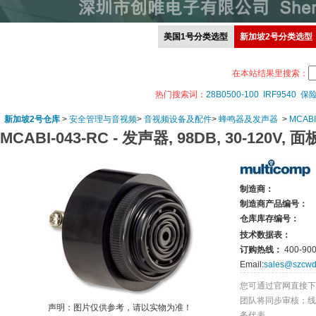
美国1号分类选型
新加坡2号分类选型
在本站结果里搜索：
热门搜索词：
28B0500-100
IRF9540
保
新加坡2号仓库
>
安全管理与音视频
>
音视频设备及配件
>
蜂鸣器及发声器
>
MCABI
MCABI-043-RC -
发声器, 98DB, 30-120V, 
制造商：
制造商产品编号：
仓库库存编号：
技术数据表：
订购热线：
400-900
Email:
sales@szcwd
您可通过官网直接下
团队将同步审核；线
声明：图片仅供参考，请以实物为准！
务代表。