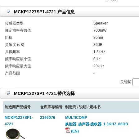
MCKP1227SP1-4721.产品信息
传感器类型
Speaker
额定功率有效值
700mW
阻抗
8ohm
灵敏度 (dB)
86dB
共振频率
1.3kHz
频率响应最小值
0Hz
频率响应最大值
20kHz
产品范围
-
关键词
MCKP1227SP1-4721.替代选择
制造商产品编号
仓库库存编号
制造商 / 说明 / 规格书
MCKP1227SP1-
2396076
MULTICOMP
4721
换能器, 扬声器/接收器, 1.3KHZ, 86DB
(EN)