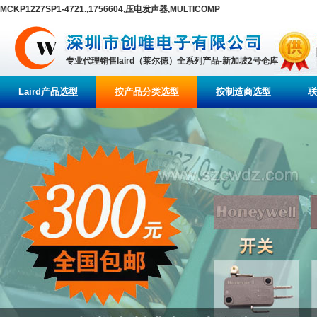
MCKP1227SP1-4721.,1756604,压电发声器,MULTICOMP
专业代理销售laird（莱尔德）全系列产品-新加坡2号仓库
Laird产品选型
按产品分类选型
按制造商选型
联