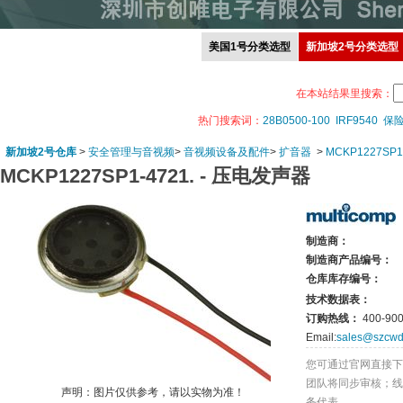
美国1号分类选型
新加坡2号分类选型
在本站结果里搜索：
热门搜索词：
28B0500-100
IRF9540
保
新加坡2号仓库
>
安全管理与音视频
>
音视频设备及配件
>
扩音器
>
MCKP1227SP1-
MCKP1227SP1-4721. -
压电发声器
制造商：
制造商产品编号：
仓库库存编号：
技术数据表：
订购热线：
400-900
Email:
sales@szcwd
您可通过官网直接下
团队将同步审核；线
声明：图片仅供参考，请以实物为准！
务代表。